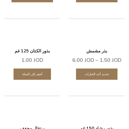
بذر مشمش
بذور الكتان 125 غم
1.00
JOD
6.00
JOD
–
1.50
JOD
تحديد أحد الخيارات
أضف إلى السلة
بذور رشاد 150 غم
برتقال مجفف