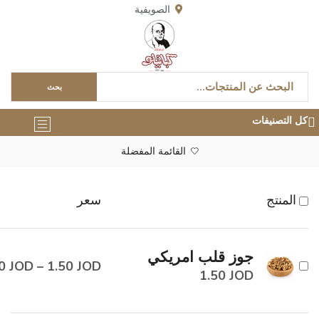
الصويفية
بحث
كل التصنيفات
القائمة المفضلة
المنتج
سعر
جوز قلب امريكي
00
JOD
–
1.50
JOD
1.50
JOD