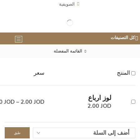
الصويفية
كل التصنيفات
القائمة المفضلة
المنتج
سعر
لوز ارباع
00
JOD
–
2.00
JOD
2.00
JOD
طبق